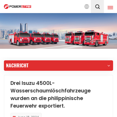
Seit 1990 engagiert für Feuerwehr-
Deutsch
English
français
Deutsch
русский
italiano
español
NACHRICHT
português
Nederlands
العربية
日本語
Drei Isuzu 4500L-
Wasserschaumlöschfahrzeuge
한국의
Türkçe
wurden an die philippinische
Melayu
ไทย
Feuerwehr exportiert.
Tiếng Việt
Indonesia