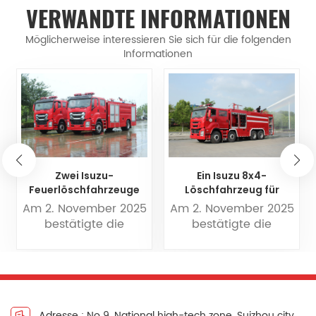
VERWANDTE INFORMATIONEN
Möglicherweise interessieren Sie sich für die folgenden
Informationen
Zwei Isuzu-
Ein Isuzu 8x4-
Drei 
erlöschfahrzeuge
Löschfahrzeug für
Wassers
it je 5000 Litern
schweres
wur
. November 2025
Am 2. November 2025
Am 18
ssungsvermögen
Trockenpulver wird
phil
bestätigte die
bestätigte die
bes
wurden auf die
nach Nigeria exportiert.
Feuerwe
erianische Polizei
nigerianische Polizei
phil
ippinen exportiert.
 Bestellung eines
die Bestellung eines
Feuerwe
Isuzu 8x4-
Isuzu 8x4-
Is
chfahrzeugs mit
Löschfahrzeugs mit
Schauml
schwerem
schwerem
beim 
Adresse : No 9, National high-tech zone, Suizhou city ,