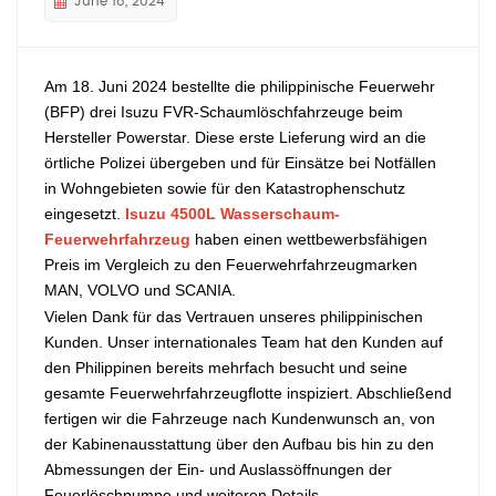
June 18, 2024
中文
қазақ
Filipino
မြန်မာ
Am 18. Juni 2024 bestellte die philippinische Feuerwehr
(BFP) drei Isuzu FVR-Schaumlöschfahrzeuge beim
српски
Hersteller Powerstar. Diese erste Lieferung wird an die
örtliche Polizei übergeben und für Einsätze bei Notfällen
in Wohngebieten sowie für den Katastrophenschutz
eingesetzt.
Isuzu 4500L Wasserschaum-
Feuerwehrfahrzeug
haben einen wettbewerbsfähigen
Preis im Vergleich zu den Feuerwehrfahrzeugmarken
MAN, VOLVO und SCANIA.
Vielen Dank für das Vertrauen unseres philippinischen
Kunden. Unser internationales Team hat den Kunden auf
den Philippinen bereits mehrfach besucht und seine
gesamte Feuerwehrfahrzeugflotte inspiziert. Abschließend
fertigen wir die Fahrzeuge nach Kundenwunsch an, von
der Kabinenausstattung über den Aufbau bis hin zu den
Abmessungen der Ein- und Auslassöffnungen der
Feuerlöschpumpe und weiteren Details.