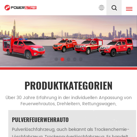
Seit 1990 engagiert f
Deutsch
English
français
Deutsch
русский
italiano
español
português
Nederlands
PRODUKTKATEGORIEN
العربية
日本語
Über 30 Jahre Erfahrung in der individuellen Anpassung von
Feuerwehrautos, Drehleitern, Rettungswagen,
한국의
Türkçe
Tanklöschfahrzeugen, Flughafenlöschfahrzeugen,
Feuerwehrkommandowagen und anderen spezialisierten
PULVERFEUERWEHRAUTO
Melayu
ไทย
Feuerwehrfahrzeugen für den Einsatz im Notfall.
Pulverlöschfahrzeug, auch bekannt als Trockenchemie-
Tiếng Việt
Indonesia
Löschfahrzeug, Trockenpulverlöschfahrzeug. Es handelt