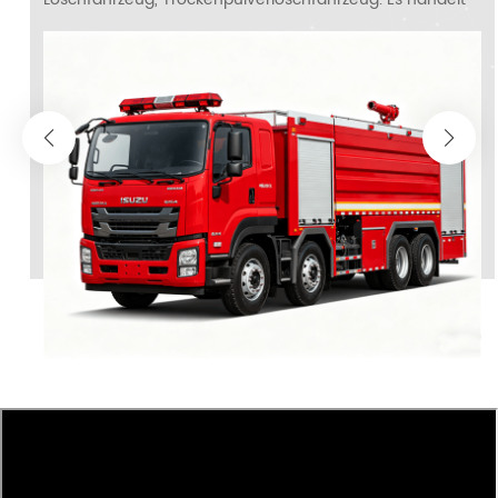
sich um ein Spezialgerät zur Bekämpfung von Bränden
中文
қазақ
mit brennbaren Flüssigkeiten, Gasen, elektrischen
Geräten und brennbaren Metallen. Pulverfeuerwehrauto
Filipino
မြန်မာ
Die Hauptfunktion besteht im Einsatz trockener
chemischer Kampfstoffe wie Monoammoniumphosphat
српски
oder Natriumbicarbonat, die die Verbrennung chemisch
hemmen, indem sie die Kettenreaktion des Feuers
unterbrechen. Ausgestattet mit großen Pulvertanks und
Druckausstoßmechanismen ermöglichen
Pulverlöschfahrzeuge eine schnelle Reaktion auf Notfälle
in Industrie und Stadt. Das modulare Design der
Pulverlöschfahrzeuge integriert häufig variable
Düsensysteme zur Anpassung der Pulververteilung und
gewährleistet so eine optimale Abdeckung
dreidimensionaler Brände oder enger Räume. Industrielle
Feuerlöschanlagen Diese Fahrzeuge werden
hauptsächlich in Chemiewerken, Raffinerien oder
Gefahrstofflagern eingesetzt und nutzen ABC- oder BC-