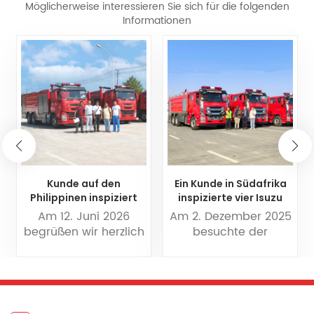
Möglicherweise interessieren Sie sich für die folgenden
Informationen
Kunde auf den
Ein Kunde in Südafrika
Philippinen inspiziert
inspizierte vier Isuzu
ISUZU-Trockenpulver-
FVZ 10 m³
Am 12. Juni 2026
Am 2. Dezember 2025
Schaum-
Wasserschaum-
begrüßen wir herzlich
besuchte der
Feuerwehrfahrzeug
Feuerwehrfahrzeuge in
unser philippinisches
südafrikanische
Powerstar-Ausführung.
Kundenteam zu
Kunde Herr Bona das
seinem Besuch bei
Werk von Powerstar
uns und zur Inspektion
Fire Trucks, um seine
von 3 Einheiten ISUZU
erste Bestellung von