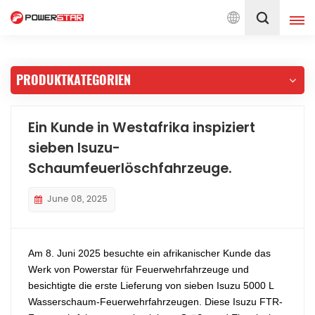
ice
Deutsch
PRODUKTKATEGORIEN
English
français
Deutsch
русский
Ein Kunde in Westafrika inspiziert
sieben Isuzu-
italiano
español
Schaumfeuerlöschfahrzeuge.
português
Nederlands
June 08, 2025
العربية
日本語
한국의
Türkçe
Am 8. Juni 2025 besuchte ein afrikanischer Kunde das
Werk von Powerstar für Feuerwehrfahrzeuge und
Melayu
ไทย
besichtigte die erste Lieferung von sieben Isuzu 5000 L
Wasserschaum-Feuerwehrfahrzeugen. Diese Isuzu FTR-
Tiếng Việt
Indonesia