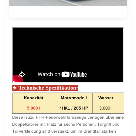
★
Technische Spezifikation:
Kapazität
Motormodell
Wasser
Sch
5.000 l
4HK1 /
205
HP
3.000 l
1.00
Diese Isuzu FTR-Feuerwehrfahrzeuge verfügen über eine
Doppelkabine mit Platz für sechs Personen. Türgriff und
Türverkleidung sind verstärkt, um im Brandfall starken