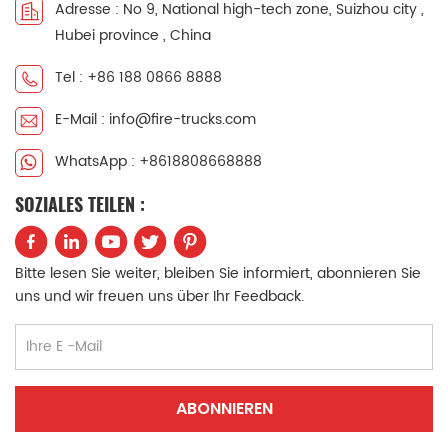
Adresse : No 9, National high-tech zone, Suizhou city ,
GIGA Trockenpulver-
vier Isuzu FVZ-
Hubei province , China
Schaum-
Kabinen-
Feuerlöschfahrzeugen.
Wasserschaum-
Tel : +86 188 0866 8888
Isuzu GIGA
Feuerwehrfahrzeugen
Trockenpulver-
zu inspizieren. Isuzu
E-Mail : info@fire-trucks.com
Feuerlöschfahrzeug
6x4-Antrieb
kann Brände
Industriefeuerwehrwagen
WhatsApp : +8618808668888
gewöhnlicher fester
Der Tankwagen
Materialien (wie
verfügt über zwei
SOZIALES TEILEN :
Gebäude, Holz,
separate Abteile:
Chemikalien usw.)
einen
direkt durch
Wassertankwagen
Bitte lesen Sie weiter, bleiben Sie informiert, abonnieren Sie
bordeigene
und einen
uns und wir freuen uns über Ihr Feedback.
Wasserpumpen,
Schaummitteltankwagen.
Wasserpistolen,
Die wichtigste
Wasserwerfer und
Anforderung ist die
andere Ausrüstungen
Feuerlöschpumpe
löschen. Die Isuzu-
CB10/140, die im
Feuerlöschfahrzeuge
Brandfall einen
werden für ein
großen Vorteil