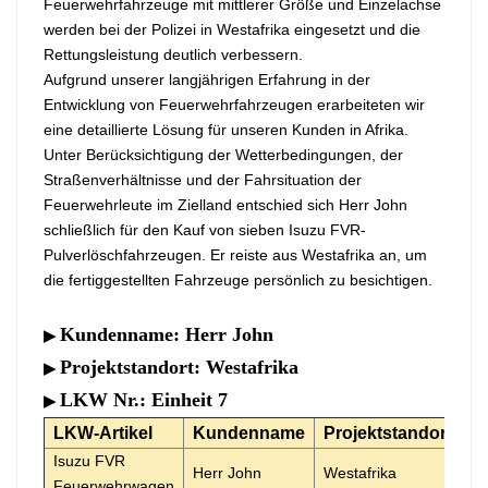
Feuerwehrfahrzeuge mit mittlerer Größe und Einzelachse
werden bei der Polizei in Westafrika eingesetzt und die
中文
қазақ
Rettungsleistung deutlich verbessern.
Aufgrund unserer langjährigen Erfahrung in der
Filipino
မြန်မာ
Entwicklung von Feuerwehrfahrzeugen erarbeiteten wir
eine detaillierte Lösung für unseren Kunden in Afrika.
српски
Unter Berücksichtigung der Wetterbedingungen, der
Straßenverhältnisse und der Fahrsituation der
Feuerwehrleute im Zielland entschied sich Herr John
schließlich für den Kauf von sieben Isuzu FVR-
Pulverlöschfahrzeugen. Er reiste aus Westafrika an, um
die fertiggestellten Fahrzeuge persönlich zu besichtigen.
Kundenname: Herr John
▶
Projektstandort: Westafrika
▶
LKW Nr.: Einheit 7
▶
LKW-Artikel
Kundenname
Projektstandort
Isuzu FVR
Herr John
Westafrika
Feuerwehrwagen