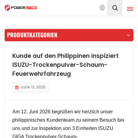
erwehr-Service
Deutsch
PRODUKTKATEGORIEN
English
français
Deutsch
русский
Kunde auf den Philippinen inspiziert
ISUZU-Trockenpulver-Schaum-
italiano
español
Feuerwehrfahrzeug
português
Nederlands
June 12, 2026
العربية
日本語
한국의
Türkçe
Am 12. Juni 2026 begrüßen wir herzlich unser
philippinisches Kundenteam zu seinem Besuch bei
Melayu
ไทย
uns und zur Inspektion von 3 Einheiten ISUZU
Tiếng Việt
Indonesia
GIGA Trockenpulver-Schaum-