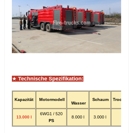
★
Technische Spezifikation:
Kapazität
Motormodell
Schaum
Trockenpu
Wasser
6WG1 / 520
13.000 l
8.000 l
3.000 l
2.000 
PS