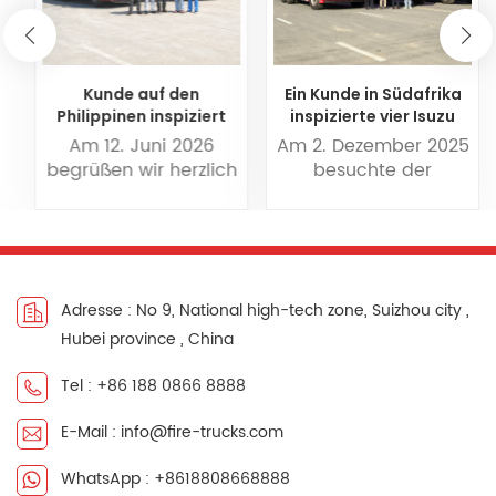
Kunde auf den
Ein Kunde in Südafrika
Philippinen inspiziert
inspizierte vier Isuzu
ISUZU-Trockenpulver-
FVZ 10 m³
Am 12. Juni 2026
Am 2. Dezember 2025
Schaum-
Wasserschaum-
begrüßen wir herzlich
besuchte der
Feuerwehrfahrzeug
Feuerwehrfahrzeuge in
unser philippinisches
südafrikanische
Powerstar-Ausführung.
Kundenteam zu
Kunde Herr Bona das
seinem Besuch bei
Werk von Powerstar
uns und zur Inspektion
Fire Trucks, um seine
von 3 Einheiten ISUZU
erste Bestellung von
Adresse : No 9, National high-tech zone, Suizhou city ,
GIGA Trockenpulver-
vier Isuzu FVZ-
Hubei province , China
Schaum-
Kabinen-
Feuerlöschfahrzeugen.
Wasserschaum-
Tel : +86 188 0866 8888
Isuzu GIGA
Feuerwehrfahrzeugen
Trockenpulver-
zu inspizieren. Isuzu
E-Mail : info@fire-trucks.com
Feuerlöschfahrzeug
6x4-Antrieb
kann Brände
Industriefeuerwehrwagen
WhatsApp : +8618808668888
gewöhnlicher fester
Der Tankwagen