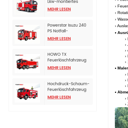
Lkw-montiertes
› Feue
Schaumlösch-
MEHR LESEN
Tankfahrzeug
› Rotat
› Wass
Powerstar Isuzu 240
› Ausl
PS Notfall-
▪
Ausr
Feuerlöschfahrzeug
MEHR LESEN
›
›
›
HOWO TX
›
Feuerlöschfahrzeug
›
mit CB10/120
MEHR LESEN
▪
Maler
Feuerlöschpumpe
›
›
Hochdruck-Schaum-
›
Feuerlöschfahrzeug
▪
Abme
HOWO
MEHR LESEN
›
›