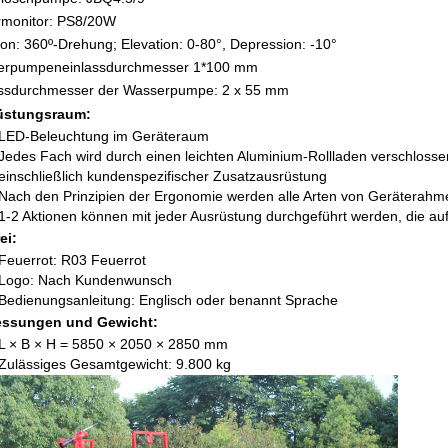
rmonitor: PS8/20W
ion: 360º-Drehung; Elevation: 0-80°, Depression: -10°
erpumpeneinlassdurchmesser 1*100 mm
assdurchmesser der Wasserpumpe: 2 x 55 mm
üstungsraum:
LED-Beleuchtung im Geräteraum
Jedes Fach wird durch einen leichten Aluminium-Rollladen verschlosse
einschließlich kundenspezifischer Zusatzausrüstung
Nach den Prinzipien der Ergonomie werden alle Arten von Geräterahme
1-2 Aktionen können mit jeder Ausrüstung durchgeführt werden, die au
ei:
Feuerrot: R03 Feuerrot
Logo: Nach Kundenwunsch
Bedienungsanleitung: Englisch oder benannt
Sprache
ssungen und Gewicht:
L × B × H = 5850 × 2050 × 2850 mm
Zulässiges Gesamtgewicht: 9.800 kg