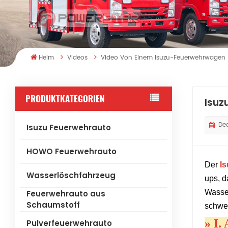
Heim
Videos
Video Von Einem Isuzu-Feuerwehrwagen
PRODUKTKATEGORIEN
Isuz
De
Isuzu Feuerwehrauto
HOWO Feuerwehrauto
Der
I
Wasserlöschfahrzeug
ups, d
Wasser
Feuerwehrauto aus
Schaumstoff
schwer
»
I.
Pulverfeuerwehrauto