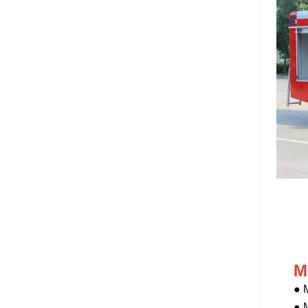
M
● 
●