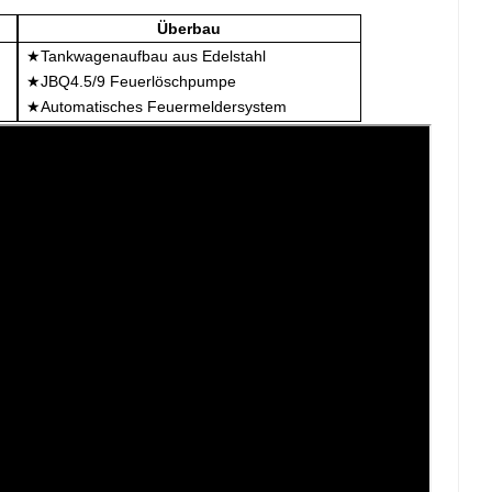
Überbau
★Tankwagenaufbau aus Edelstahl
★JBQ4.5/9 Feuerlöschpumpe
★Automatisches Feuermeldersystem