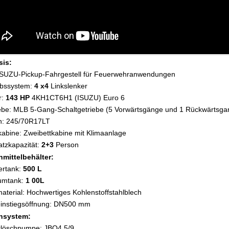
sis:
 ISUZU-Pickup-Fahrgestell für Feuerwehranwendungen
iebssystem:
4
x4
Linkslenker
r:
143
HP
4KH1CT6H1 (ISUZU) Euro 6
iebe: MLB 5-Gang-Schaltgetriebe (5 Vorwärtsgänge und 1 Rückwärtsga
n:
245/70R17LT
kabine: Zweibettkabine mit Klimaanlage
latzkapazität:
2+3
Person
hmittelbehälter:
ertank:
500 L
umtank:
1
00L
aterial: Hochwertiges Kohlenstoffstahlblech
einstiegsöffnung: DN500 mm
hsystem:
rlöschpumpe:
JBQ4.5/9