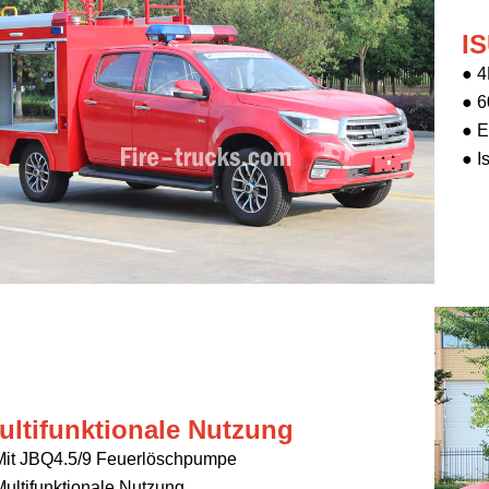
IS
●
4
● 6
● E
● I
ultifunktionale Nutzung
Mit
JBQ4.5/9
Feuerlöschpumpe
Multifunktionale Nutzung