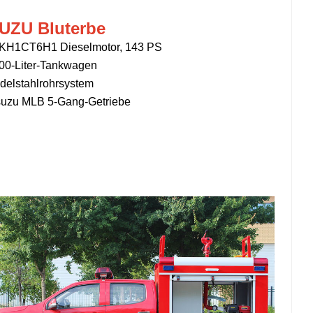
UZU Bluterbe
KH1CT6H1 Dieselmotor, 143 PS
00-Liter-Tankwagen
delstahlrohrsystem
suzu
MLB 5-Gang-Getriebe