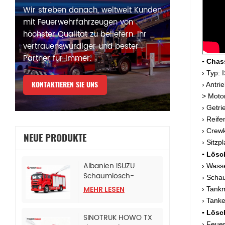
Wir streben danach, weltweit Kunden
mit Feuerwehrfahrzeugen von
höchster Qualität zu beliefern. Ihr
vertrauenswürdiger und bester
Partner für immer.
▪ Chas
› Typ:
KONTAKTIEREN SIE UNS
› Antr
> Moto
› Getr
› Reife
› Crew
NEUE PRODUKTE
› Sitzp
▪ Lösc
Albanien ISUZU
› Wass
Schaumlösch-
› Scha
Tanklöschfahrzeug
MEHR LESEN
› Tankm
› Tank
▪ Lösc
SINOTRUK HOWO TX
› Feue