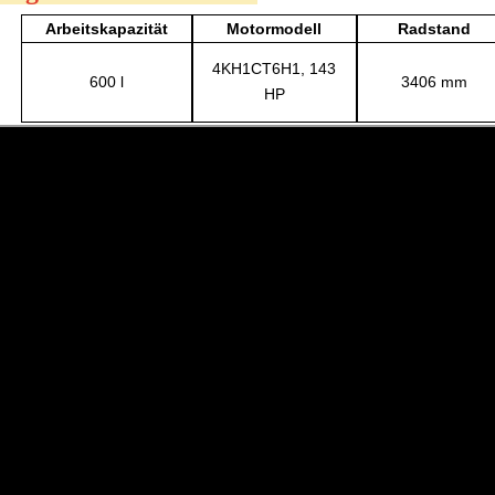
Arbeitskapazität
Motormodell
Radstand
4KH1CT6H1,
143
600 l
3406
mm
HP