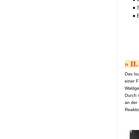
● 
●
»
II
Das Is
einer 
Waldge
Durch s
an der 
Reakti