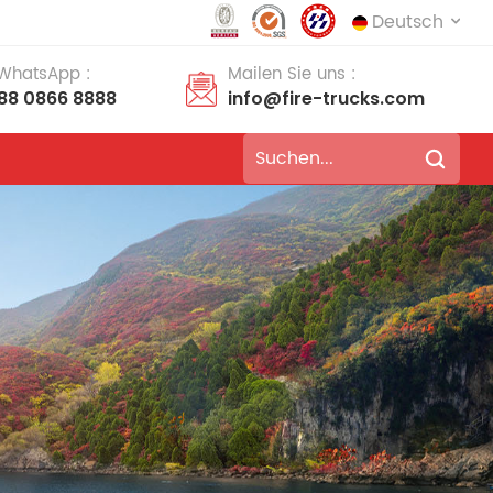
Deutsch
 WhatsApp :
Mailen Sie uns :
188 0866 8888
info@fire-trucks.com
English
français
Deutsch
русский
italiano
español
português
Nederlands
العربية
日本語
한국의
Türkçe
Melayu
ไทย
Tiếng Việt
Indonesia