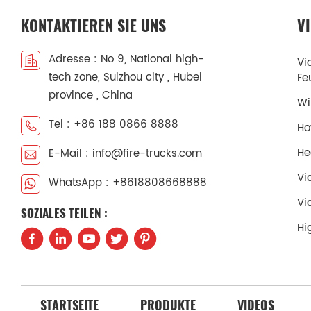
Erhöh
Lösch
Einla
KONTAKTIEREN SIE UNS
V
CB10/
Wass
Norma
Ausla
Adresse : No 9, National high-
Brand
Vi
Wass
Wasse
tech zone, Suizhou city , Hubei
Fe
▪ Ge
Schau
province , China
Beleu
Wi
Rotat
Jedes
0-80°
Tel : +86 188 0866 8888
Ho
leich
Wass
versch
1 x 1
He
E-Mail : info@fire-trucks.com
kunde
der 
Zusat
Vi
WhatsApp : +8618808668888
Ausrü
dem P
Beleu
Vi
Ergon
SOZIALES TEILEN :
Jedes
versc
Hi
leich
Mit 1
versch
dem B
kunde
steh
Zusat
werd
Prinz
Feuerr
STARTSEITE
PRODUKTE
VIDEOS
alle 