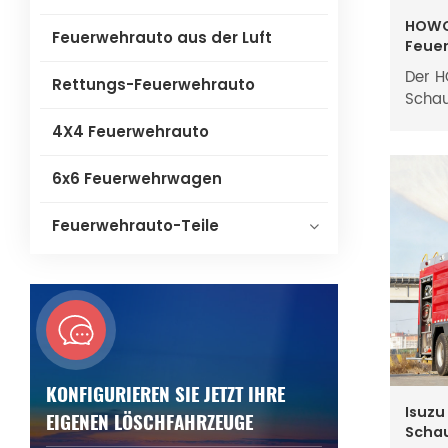
HOWO
Feuerwehrauto aus der Luft
Feuer
Der H
Rettungs-Feuerwehrauto
Schau
mit u
4X4 Feuerwehrauto
Schau
und e
6x6 Feuerwehrwagen
eine 
Schau
Feuerwehrauto-Teile
sich 
brenn
Benzi
wodur
verhi
Notfa
Feuer
sowoh
KONFIGURIEREN SIE JETZT IHRE
den W
Isuzu
EIGENEN LÖSCHFAHRZEUGE
integ
Scha