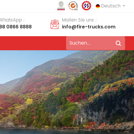
Deutsch
 WhatsApp :
Mailen Sie uns :
188 0866 8888
info@fire-trucks.com
English
français
Deutsch
русский
italiano
español
português
Nederlands
العربية
日本語
한국의
Türkçe
Melayu
ไทย
Tiếng Việt
Indonesia