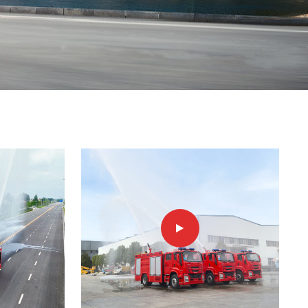
中文
қазақ
Filipino
မြန်မာ
српски