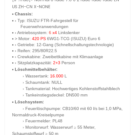
US
ZH-CN
X-NONE
▪
Chassis:
▪
› Typ: ISUZU FTR-Fahrgestell für
Feuerwehranwendungen
▪
› Antriebssystem:
6
x4
Linkslenker
▪
> Motor:
420 PS
6WG1-TCG (ISUZU) Euro 6
▪
› Getriebe: 12-Gang (Schnellschaltungstechnologie)
▪
› Reifen: 295/80R22.5
▪
› Crewkabine: Zweibettkabine mit Klimaanlage
▪
› Sitzplatzkapazität:
2+3
Person
▪
Löschmittelbehälter:
Wassertank:
16.000
L
›
Schaumtank:
NULL
›
Tankmaterial: Hochwertiges Kohlenstoffstahlblech
›
Tankeinstiegsdeckel:
DN500 mm
›
▪
Löschsystem:
Feuerlöschpumpe:
CB10/60 mit 60 l/s bei 1,0 MPa,
›
Normaldruck-Kreiselpumpe
Feuermelder: PL48
›
Monitorwurf: Wasserwurf
55 Meter,
›
≥
Schaumstoffwurf
50 m
≥