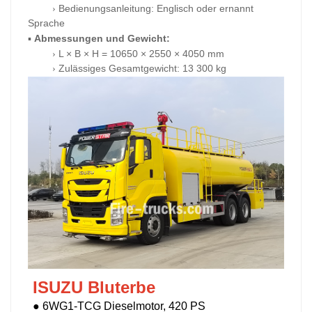
Bedienungsanleitung:
Englisch oder ernannt
›
Sprache
▪
Abmessungen und Gewicht:
L ×
B ×
H = 10650 × 2550 × 4050 mm
›
Zulässiges Gesamtgewicht:
13
300 kg
›
ISUZU Bluterbe
●
6WG1-TCG Dieselmotor, 420 PS