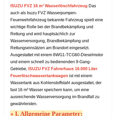
ISUZU FVZ 16 m³ Wasserlöschfahrzeug
Das
中文
қазақ
auch als Isuzu FVZ Wasserpumpen-
Feuerwehrfahrzeug bekannte Fahrzeug spielt eine
Filipino
မြန်မာ
wichtige Rolle bei der Brandbekämpfung und
српски
Rettung und wird hauptsächlich zur
Wasserversorgung, Brandbekämpfung und
Rettungseinsätzen am Brandort eingesetzt.
Ausgestattet mit einem 6WG1-TCG60-Dieselmotor
und einem schnell zu bedienenden 9-Gang-
Getriebe,
ISUZU FVZ Fahrerhaus 16.000 Liter
Feuerlöschwassertankwagen
ist mit einem
Wassertank aus Kohlenstoffstahl ausgestattet, der
fast 16 m³ Wasser speichern kann, um eine
ausreichende Wasserversorgung im Brandfall zu
gewährleisten.
»
I. Allgemeine Parameter: