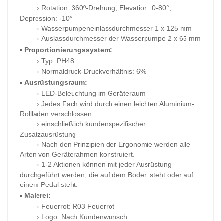
Rotation: 360º-Drehung; Elevation: 0-80°,
›
Depression: -10°
Wasserpumpeneinlassdurchmesser
1 x 125 mm
›
Auslassdurchmesser der Wasserpumpe
2 x 65 mm
›
▪
Proportionierungssystem:
Typ:
PH48
›
Normaldruck-Druckverhältnis:
6%
›
▪
Ausrüstungsraum:
LED-Beleuchtung im Geräteraum
›
Jedes Fach wird durch einen leichten Aluminium-
›
Rollladen verschlossen.
einschließlich kundenspezifischer
›
Zusatzausrüstung
Nach den Prinzipien der Ergonomie werden alle
›
Arten von Geräterahmen konstruiert.
1-2 Aktionen können mit jeder Ausrüstung
›
durchgeführt werden, die auf dem Boden steht oder auf
einem Pedal steht.
▪
Malerei:
Feuerrot: R03 Feuerrot
›
Logo: Nach Kundenwunsch
›