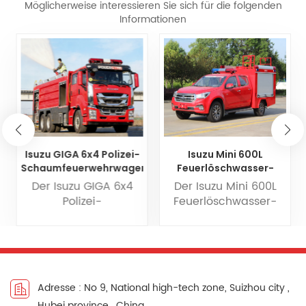
Möglicherweise interessieren Sie sich für die folgenden
Informationen
Isuzu GIGA 6x4 Polizei-
Isuzu Mini 600L
Schaumfeuerwehrwagen
Feuerlöschwasser-
Pickup
Der Isuzu GIGA 6x4
Der Isuzu Mini 600L
Polizei-
Feuerlöschwasser-
Schaumfeuerwehrwagen
Pickup Es handelt sich
Dieses
um ein kleines
Speziallöschfahrzeug
Feuerwehrfahrzeug
wird primär für die
auf Basis eines Pick-
Schaumlöschung
ups, das Flexibilität
Adresse : No 9, National high-tech zone, Suizhou city ,
eingesetzt. Es ist mit
und Vielseitigkeit
Hubei province , China