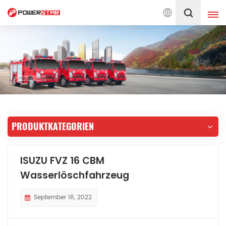
wehr-Service
Deutsch
English
français
Deutsch
русский
italiano
español
PRODUKTKATEGORIEN
português
Nederlands
العربية
日本語
ISUZU FVZ 16 CBM
Wasserlöschfahrzeug
한국의
Türkçe
Melayu
ไทย
September 16, 2022
Tiếng Việt
Indonesia