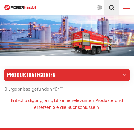
0 engagiert für Feuerwehr-Service
Deutsch
English
français
Deutsch
русский
italiano
español
PRODUKTKATEGORIEN
português
Nederlands
0 Ergebnisse gefunden für ""
العربية
日本語
Entschuldigung, es gibt keine relevanten Produkte und
한국의
Türkçe
ersetzen Sie die Suchschlüsseln.
Melayu
ไทย
Tiếng Việt
Indonesia