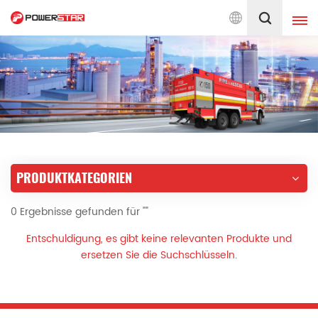
 engagiert für Feuerwehr-Service
Deutsch
English
français
Deutsch
русский
italiano
español
PRODUKTKATEGORIEN
português
Nederlands
0 Ergebnisse gefunden für ""
العربية
日本語
Entschuldigung, es gibt keine relevanten Produkte und
한국의
Türkçe
ersetzen Sie die Suchschlüsseln.
Melayu
ไทย
Tiếng Việt
Indonesia