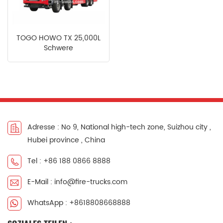
中文
қазақ
TOGO HOWO TX 25,000L
Filipino
မြန်မာ
Schwere
Wasserlöschfahrzeuge
српски
Adresse : No 9, National high-tech zone, Suizhou city ,
Hubei province , China
Tel : +86 188 0866 8888
E-Mail : info@fire-trucks.com
WhatsApp : +8618808668888