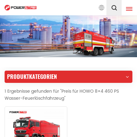
ngagiert für Feuerwehr-Service
Deutsch
English
français
Deutsch
русский
italiano
español
PRODUKTKATEGORIEN
português
Nederlands
1 Ergebnisse gefunden für "Preis für HOWO 8×4 460 PS
العربية
日本語
Wasser-Feuerlöschfahrzeug"
한국의
Türkçe
Melayu
ไทย
Tiếng Việt
Indonesia