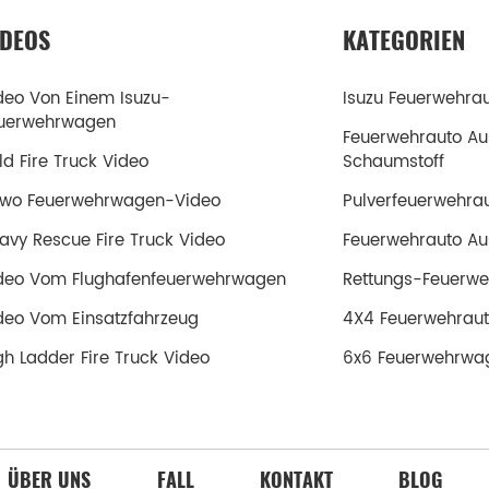
IDEOS
KATEGORIEN
deo Von Einem Isuzu-
Isuzu Feuerwehra
uerwehrwagen
Feuerwehrauto Au
ld Fire Truck Video
Schaumstoff
wo Feuerwehrwagen-Video
Pulverfeuerwehra
avy Rescue Fire Truck Video
Feuerwehrauto Aus
deo Vom Flughafenfeuerwehrwagen
Rettungs-Feuerwe
deo Vom Einsatzfahrzeug
4X4 Feuerwehrau
gh Ladder Fire Truck Video
6x6 Feuerwehrwa
ÜBER UNS
FALL
KONTAKT
BLOG