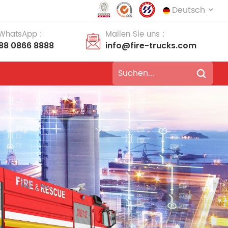
Deutsch
 WhatsApp :
Mailen Sie uns :
188 0866 8888
info@fire-trucks.com
English
français
Deutsch
русский
italiano
español
português
Nederlands
العربية
日本語
한국의
Türkçe
Melayu
ไทย
Tiếng Việt
Indonesia