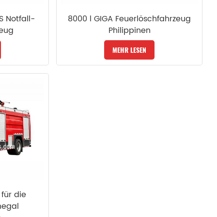
S Notfall-
8000 l GIGA Feuerlöschfahrzeug
zeug
Philippinen
MEHR LESEN
für die
negal