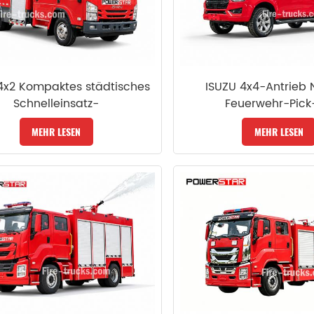
4x2 Kompaktes städtisches
ISUZU 4x4-Antrieb N
Schnelleinsatz-
Feuerwehr-Pick
Feuerwehrfahrzeug
MEHR LESEN
MEHR LESEN