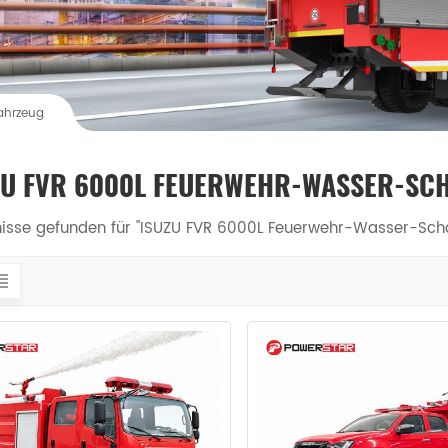
ahrzeug
ZU FVR 6000L FEUERWEHR-WASSER-S
nisse gefunden für "ISUZU FVR 6000L Feuerwehr-Wasser-Sc