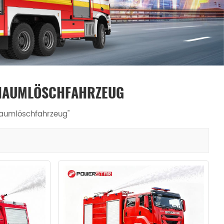
中文
қазақ
Filipino
မြန်မာ
српски
CHAUMLÖSCHFAHRZEUG
haumlöschfahrzeug"