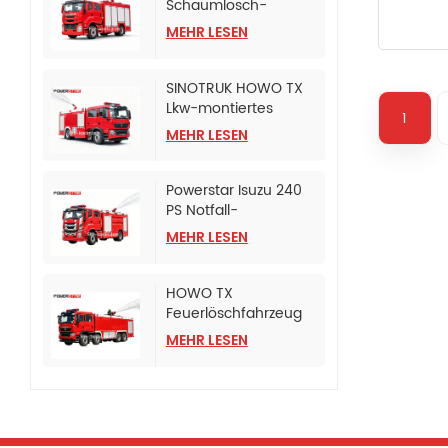
Schaumlösch-
Tanklöschfahrzeug
MEHR LESEN
SINOTRUK HOWO TX
Lkw-montiertes
1
Schaumlösch-
MEHR LESEN
Tankfahrzeug
Powerstar Isuzu 240
PS Notfall-
Feuerlöschfahrzeug
MEHR LESEN
HOWO TX
Feuerlöschfahrzeug
mit CB10/120
MEHR LESEN
Feuerlöschpumpe