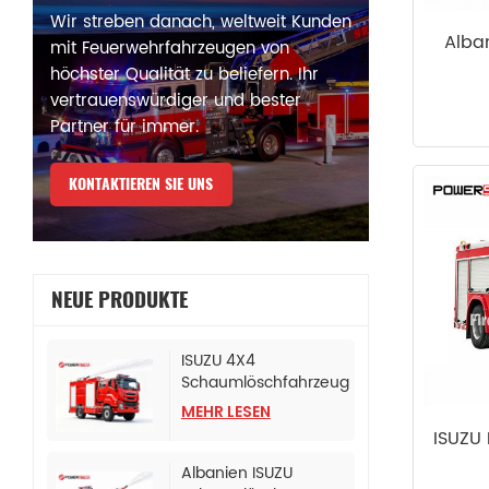
Wir streben danach, weltweit Kunden
Alba
mit Feuerwehrfahrzeugen von
höchster Qualität zu beliefern. Ihr
vertrauenswürdiger und bester
Partner für immer.
KONTAKTIEREN SIE UNS
NEUE PRODUKTE
ISUZU 4X4
Schaumlöschfahrzeug
für die Polizeibehörde
MEHR LESEN
ISUZU
Albanien ISUZU