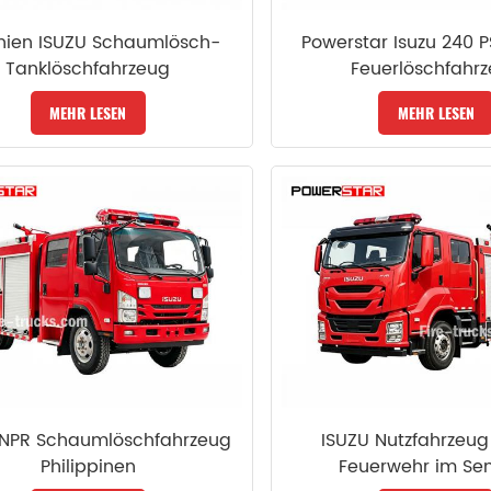
nien ISUZU Schaumlösch-
Powerstar Isuzu 240 P
Tanklöschfahrzeug
Feuerlöschfahr
MEHR LESEN
MEHR LESEN
 NPR Schaumlöschfahrzeug
ISUZU Nutzfahrzeug 
Philippinen
Feuerwehr im Se