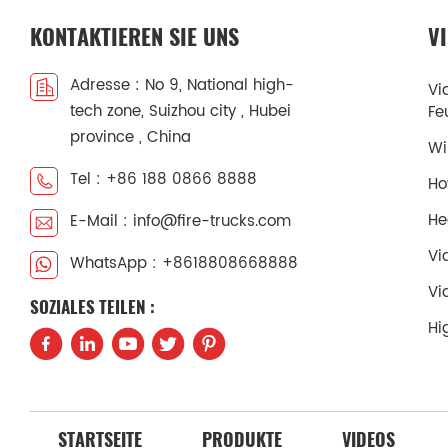
KONTAKTIEREN SIE UNS
V
Adresse : No 9, National high-
Vi
tech zone, Suizhou city , Hubei
Fe
province , China
Wi
Tel : +86 188 0866 8888
Ho
He
E-Mail : info@fire-trucks.com
Vi
WhatsApp : +8618808668888
Vi
SOZIALES TEILEN :
Hi
STARTSEITE
PRODUKTE
VIDEOS