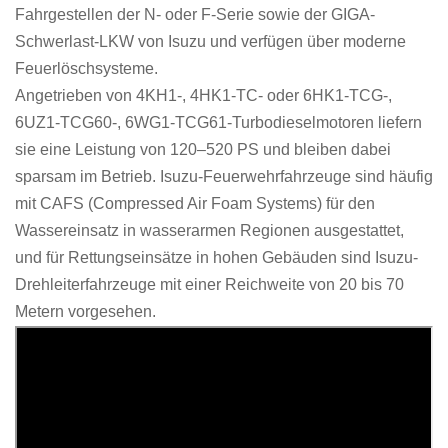
Fahrgestellen der N- oder F-Serie sowie der GIGA-
中文
қазақ
Schwerlast-LKW von Isuzu und verfügen über moderne
Feuerlöschsysteme.
Filipino
မြန်မာ
Angetrieben von 4KH1-, 4HK1-TC- oder 6HK1-TCG-,
српски
6UZ1-TCG60-, 6WG1-TCG61-Turbodieselmotoren liefern
sie eine Leistung von 120–520 PS und bleiben dabei
sparsam im Betrieb.
Isuzu-Feuerwehrfahrzeuge sind häufig
mit CAFS (Compressed Air Foam Systems) für den
Wassereinsatz in wasserarmen Regionen ausgestattet,
und für Rettungseinsätze in hohen Gebäuden sind Isuzu-
Drehleiterfahrzeuge mit einer Reichweite von 20 bis 70
Metern vorgesehen.