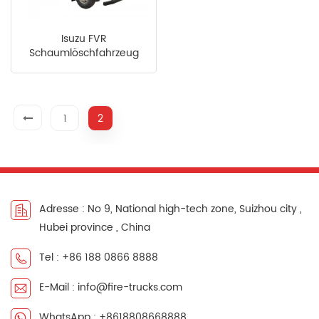
Isuzu FVR
Schaumlöschfahrzeug
aus Saudi-Arabien
1
2
Adresse : No 9, National high-tech zone, Suizhou city ,
Hubei province , China
Tel : +86 188 0866 8888
E-Mail : info@fire-trucks.com
WhatsApp : +8618808668888