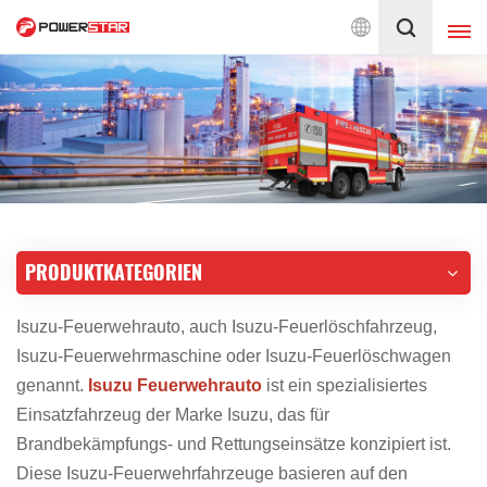
 Feuerwehr-Service
Deutsch
English
français
Deutsch
русский
italiano
español
PRODUKTKATEGORIEN
português
Nederlands
العربية
日本語
Isuzu-Feuerwehrauto, auch Isuzu-Feuerlöschfahrzeug,
Isuzu-Feuerwehrmaschine oder Isuzu-Feuerlöschwagen
한국의
Türkçe
genannt.
Isuzu Feuerwehrauto
ist ein spezialisiertes
Einsatzfahrzeug der Marke Isuzu, das für
Melayu
ไทย
Brandbekämpfungs- und Rettungseinsätze konzipiert ist.
Tiếng Việt
Indonesia
Diese Isuzu-Feuerwehrfahrzeuge basieren auf den