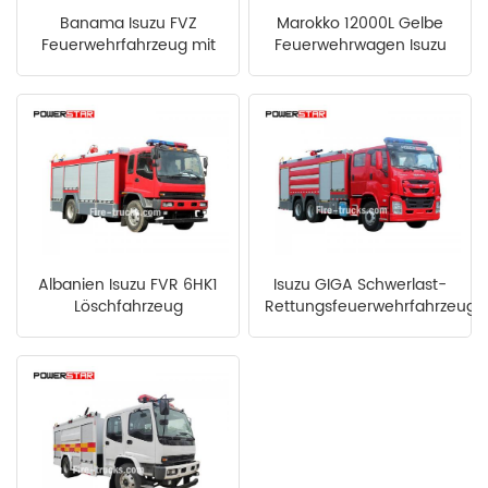
Banama Isuzu FVZ
Marokko 12000L Gelbe
Feuerwehrfahrzeug mit
Feuerwehrwagen Isuzu
montiertem Schaumtank
Albanien Isuzu FVR 6HK1
Isuzu GIGA Schwerlast-
Löschfahrzeug
Rettungsfeuerwehrfahrzeug
für Senegal