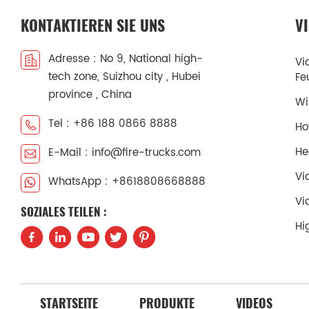
KONTAKTIEREN SIE UNS
V
Adresse : No 9, National high-
Vi
tech zone, Suizhou city , Hubei
Fe
province , China
Wi
Tel : +86 188 0866 8888
Ho
He
E-Mail : info@fire-trucks.com
Vi
WhatsApp : +8618808668888
Vi
SOZIALES TEILEN :
Hi
STARTSEITE
PRODUKTE
VIDEOS