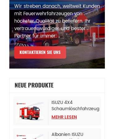
Wir streben danach, weltweit Kunden
mit Feuerwehrfahrzeugen von
höchster Qualität zu beliefern. Ihr
vertrauenswürdiger und bester
Partner für immer.
KONTAKTIEREN SIE UNS
NEUE PRODUKTE
ISUZU 4X4
Schaumlöschfahrzeug
für die Polizeibehörde
MEHR LESEN
Albanien ISUZU