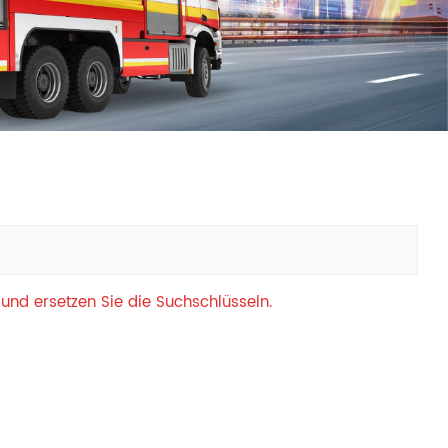
中文
қазақ
Filipino
မြန်မာ
српски
 und ersetzen Sie die Suchschlüsseln.