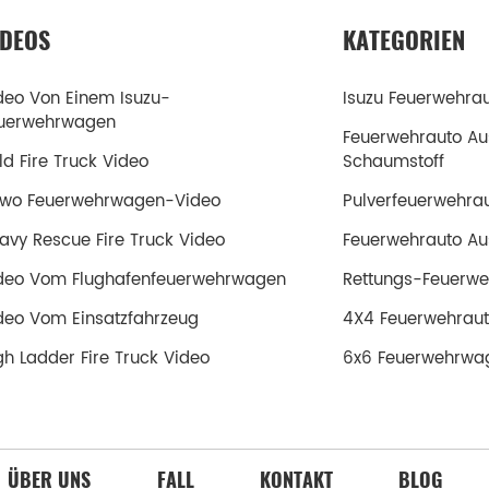
IDEOS
KATEGORIEN
deo Von Einem Isuzu-
Isuzu Feuerwehra
uerwehrwagen
Feuerwehrauto Au
ld Fire Truck Video
Schaumstoff
wo Feuerwehrwagen-Video
Pulverfeuerwehra
avy Rescue Fire Truck Video
Feuerwehrauto Aus
deo Vom Flughafenfeuerwehrwagen
Rettungs-Feuerwe
deo Vom Einsatzfahrzeug
4X4 Feuerwehrau
gh Ladder Fire Truck Video
6x6 Feuerwehrwa
ÜBER UNS
FALL
KONTAKT
BLOG