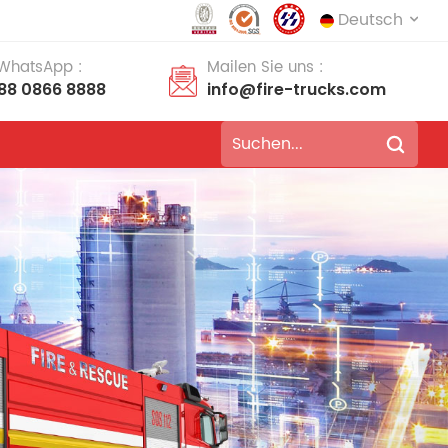
Deutsch
 WhatsApp :
Mailen Sie uns :
188 0866 8888
info@fire-trucks.com
English
français
Deutsch
русский
italiano
español
português
Nederlands
العربية
日本語
한국의
Türkçe
Melayu
ไทย
Tiếng Việt
Indonesia