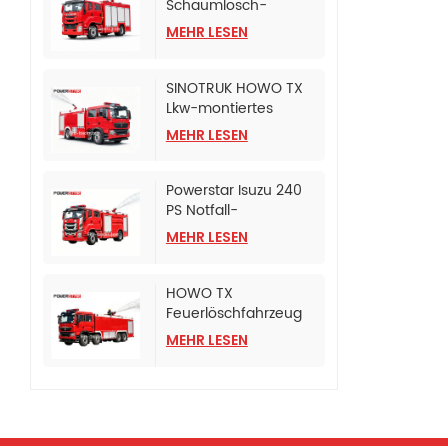
Schaumlösch-
Tanklöschfahrzeug
MEHR LESEN
SINOTRUK HOWO TX
Lkw-montiertes
Schaumlösch-
MEHR LESEN
Tankfahrzeug
Powerstar Isuzu 240
PS Notfall-
Feuerlöschfahrzeug
MEHR LESEN
HOWO TX
Feuerlöschfahrzeug
mit CB10/120
MEHR LESEN
Feuerlöschpumpe