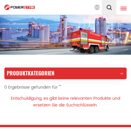
Seit 1990 engagiert für Feue
Deutsch
English
français
Deutsch
русский
italiano
español
PRODUKTKATEGORIEN
português
Nederlands
0 Ergebnisse gefunden für ""
العربية
日本語
Entschuldigung, es gibt keine relevanten Produkte und
한국의
Türkçe
ersetzen Sie die Suchschlüsseln.
Melayu
ไทย
Tiếng Việt
Indonesia