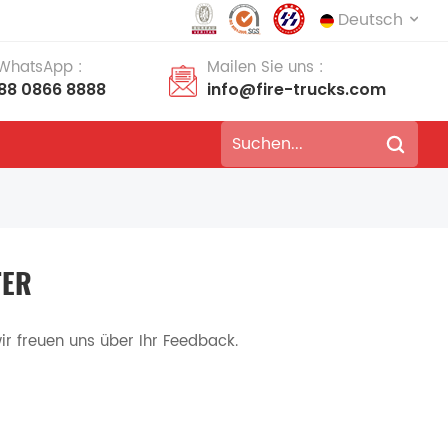
Deutsch
 WhatsApp :
Mailen Sie uns :
188 0866 8888
info@fire-trucks.com
English
français
Deutsch
русский
italiano
español
português
Nederlands
TER
العربية
日本語
wir freuen uns über Ihr Feedback.
한국의
Türkçe
Melayu
ไทย
Tiếng Việt
Indonesia