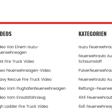
IDEOS
KATEGORIEN
deo Von Einem Isuzu-
Isuzu Feuerwehra
uerwehrwagen
Feuerwehrauto Au
ld Fire Truck Video
Schaumstoff
wo Feuerwehrwagen-Video
Pulverfeuerwehra
avy Rescue Fire Truck Video
Feuerwehrauto Aus
deo Vom Flughafenfeuerwehrwagen
Rettungs-Feuerwe
deo Vom Einsatzfahrzeug
4X4 Feuerwehrau
gh Ladder Fire Truck Video
6x6 Feuerwehrwa