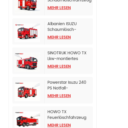
Schaumlöschfahrzeug
für die Polizeibehörde
MEHR LESEN
Albanien ISUZU
Schaumlösch-
Tanklöschfahrzeug
MEHR LESEN
SINOTRUK HOWO TX
Lkw-montiertes
Schaumlösch-
MEHR LESEN
Tankfahrzeug
Powerstar Isuzu 240
PS Notfall-
Feuerlöschfahrzeug
MEHR LESEN
HOWO TX
Feuerlöschfahrzeug
mit CB10/120
MEHR LESEN