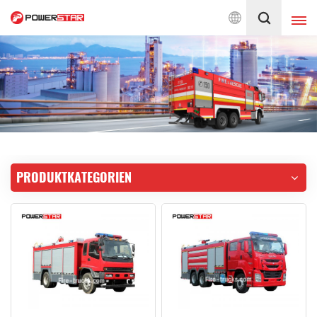
agiert für Feuerwehr-Service
Deutsch
English
français
Deutsch
русский
italiano
español
PRODUKTKATEGORIEN
português
Nederlands
العربية
日本語
한국의
Türkçe
Melayu
ไทย
Tiếng Việt
Indonesia