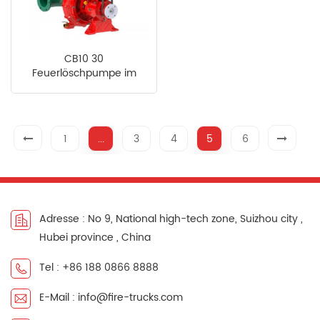
CB10 30
Feuerlöschpumpe im
Angebot
1
...
3
4
5
6
Adresse : No 9, National high-tech zone, Suizhou city ,
Hubei province , China
Tel : +86 188 0866 8888
E-Mail : info@fire-trucks.com