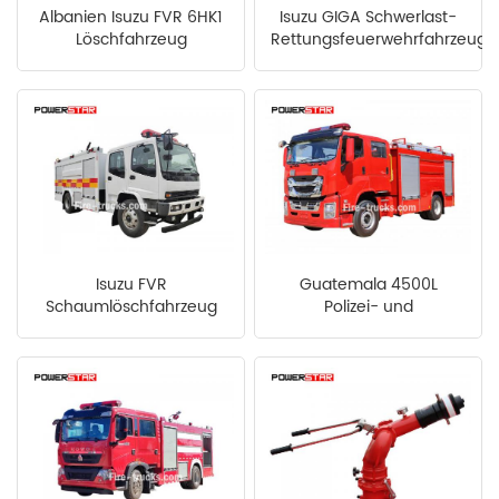
Albanien Isuzu FVR 6HK1
Isuzu GIGA Schwerlast-
中文
қазақ
Löschfahrzeug
Rettungsfeuerwehrfahrzeug
für Senegal
Filipino
မြန်မာ
српски
Isuzu FVR
Guatemala 4500L
Schaumlöschfahrzeug
Polizei- und
aus Saudi-Arabien
Feuerwehrfahrzeug Isuzu