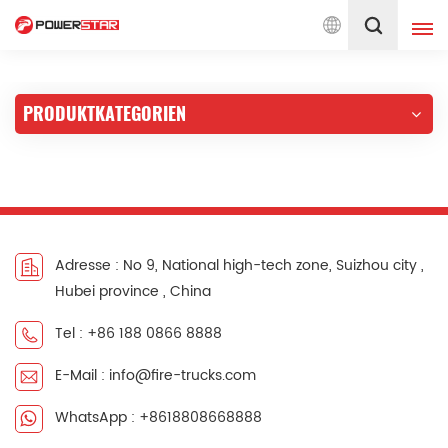
0 engagiert für Feuerwehr-Service
Deutsch
PRODUKTKATEGORIEN
English
français
Deutsch
русский
italiano
español
português
Nederlands
Adresse : No 9, National high-tech zone, Suizhou city ,
Hubei province , China
العربية
日本語
Tel : +86 188 0866 8888
한국의
Türkçe
E-Mail : info@fire-trucks.com
Melayu
ไทย
WhatsApp : +8618808668888
Tiếng Việt
Indonesia