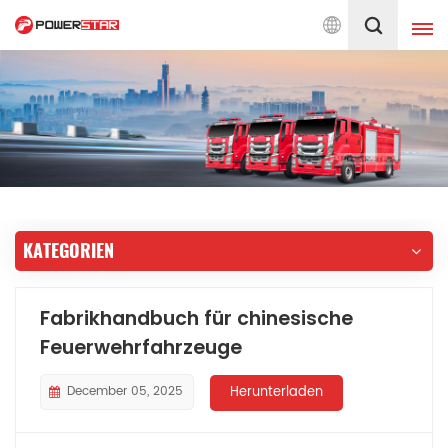
Seit 1990 engagiert für Feuerw
Deutsch
English
français
Deutsch
русский
italiano
español
KATEGORIEN
português
Nederlands
العربية
日本語
Fabrikhandbuch für chinesische
Feuerwehrfahrzeuge
한국의
Türkçe
Melayu
ไทย
December 05, 2025
Herunterladen
Tiếng Việt
Indonesia