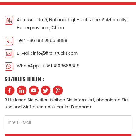
e,
neuer GIGA VC66-
Wassertanks und
Kabine,
eines 2.000-Liter-
serienmäßigem
Schaummitteltanks.
Adresse : No 9, National high-tech zone, Suizhou city ,
luftgefedertem Sitz
Beiben 2638
Hubei province , China
und Klimaanlage für
Feuerwehr LKW
komfortables Fahren.
Ausgestattet mit der
Tel : +86 188 0866 8888
Der Lkw ist mit dem
Feuerlöschpumpe
Dieselmotor der
XIONGZHEN CB10/60
E-Mail : info@fire-trucks.com
japanischen ISUZU-
und dem
Technologie, Modell
Feuerlöschmonitor
WhatsApp : +8618808668888
6WG1-TCG62, mit 520
PL8/48, sehr praktisch
PS und einem
für Für den täglichen
SOZIALES TEILEN :
Hubraum von 15681
Gebrauch.
ccm ausgestattet,
Hauptsächlich
kombiniert mit dem
verwendet für
Bitte lesen Sie weiter, bleiben Sie informiert, abonnieren Sie
delle
FAST 12-Gang-
Brandbekämpfungsprojek
uns und wir freuen uns über Ihr Feedback.
Schaltgetriebe, sehr
in allen
niedrigem
Bedarfsgebieten. Das
Kraftstoffverbrauch,
Fahrzeug wurde so
serienmäßigen
konstruiert, dass es