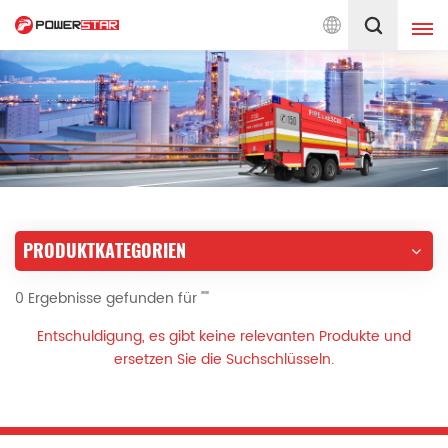
0 engagiert für Feuerwehr-Service
Deutsch
English
français
Deutsch
русский
italiano
español
PRODUKTKATEGORIEN
português
Nederlands
0 Ergebnisse gefunden für ""
العربية
日本語
Entschuldigung, es gibt keine relevanten Produkte und
한국의
Türkçe
ersetzen Sie die Suchschlüsseln.
Melayu
ไทย
Tiếng Việt
Indonesia