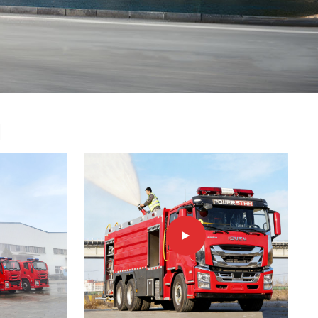
中文
қазақ
Filipino
မြန်မာ
српски
N