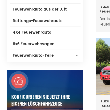
Isuzu
Feuerwehrauto aus der Luft
Feue
Der I
Rettungs-Feuerwehrauto
Feuer
spezi
4X4 Feuerwehrauto
der S
primä
6x6 Feuerwehrwagen
Er is
große
Feuerwehrauto-Teile
Schau
Misch
Hochd
Schlä
Ausrü
GIGA 
auße
Wasse
KONFIGURIEREN SIE JETZT IHRE
mobil
Isuzu
EIGENEN LÖSCHFAHRZEUGE
Feue
Feuer