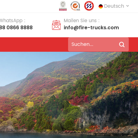
Deutsch
 WhatsApp :
Mailen Sie uns :
188 0866 8888
info@fire-trucks.com
English
français
Deutsch
русский
italiano
español
português
Nederlands
العربية
日本語
한국의
Türkçe
Melayu
ไทย
Tiếng Việt
Indonesia