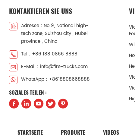
Ausla
360º-
Wass
KONTAKTIEREN SIE UNS
V
Depre
▪ Ge
Wass
Beleu
Adresse : No 9, National high-
1*100
Vi
Fach 
der W
tech zone, Suizhou city , Hubei
Fe
Alumi
Ausrü
province , China
versch
Wi
Beleu
kunde
Jedes
Tel : +86 188 0866 8888
Ho
Zusat
leich
Prinz
versch
He
E-Mail : info@fire-trucks.com
Ergon
kunde
versc
Vi
WhatsApp : +8618808668888
Zusat
1–2 H
Prinz
Vi
dem B
SOZIALES TEILEN :
alle 
Gerä
Hi
konstr
▪ Lac
mit j
Feuer
werde
Kund
oder 
›Bedi
Malere
oder 
STARTSEITE
PRODUKTE
VIDEOS
Logo: