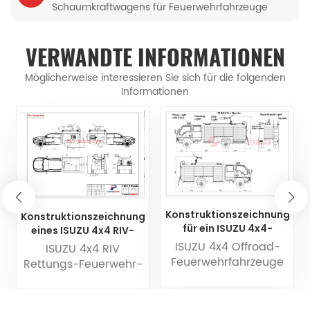
Schaumkraftwagens für Feuerwehrfahrzeuge
(Teilen)
VERWANDTE INFORMATIONEN
Möglicherweise interessieren Sie sich für die folgenden
Informationen
Konstruktionszeichnung
Konstruktionszeichnung
für ein ISUZU 4x4-
eines ISUZU 4x4 RIV-
Geländefeuerwehrfahrzeug
Rettungsfeuer-Pickups
ISUZU 4x4 Offroad-
ISUZU 4x4 RIV
zur
Feuerwehrfahrzeuge
Rettungs-Feuerwehr-
Waldbrandbekämpfung
sind speziell
Pickupauch als 4x4
entwickelt und
Rapid Responder auf
produziert, basierend
Isuzu Pickup oder