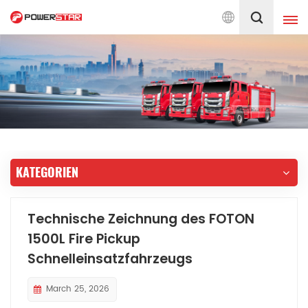
ehr-Service
Deutsch
English
français
Deutsch
русский
italiano
español
KATEGORIEN
português
Nederlands
العربية
日本語
Technische Zeichnung des FOTON
1500L Fire Pickup
한국의
Türkçe
Schnelleinsatzfahrzeugs
Melayu
ไทย
March 25, 2026
Tiếng Việt
Indonesia