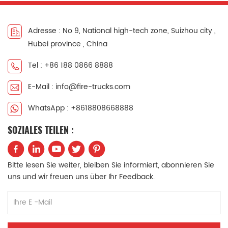
auf originalen ISUZU-
Isuzu Rescue und RIV
Technologie-Lkw-
bezeichnet, ist ein
Adresse : No 9, National high-tech zone, Suizhou city ,
Fahrgestellen.
leichtes und
Optional sind die
wendiges kleines
Hubei province , China
Fahrgestellmodelle
Feuerwehrfahrzeug
QL1070BUHWY mit
Tel : +86 188 0866 8888
für Notfälle. Seine
einem Radstand von
kompakte Größe und
E-Mail : info@fire-trucks.com
3360 mm und
hervorragende
QL1070BUKWY mit
Wendigkeit
WhatsApp : +8618808668888
einem Radstand von
ermöglichen es ihm,
3815 mm verfügbar.
enge ländliche
SOZIALES TEILEN :
Ausgestattet mit 120
Straßen, Bergpfade,
PS und einem
Wohnstraßen,
Hubraum von 2999
Zufahrtsstraßen zu
Bitte lesen Sie weiter, bleiben Sie informiert, abonnieren Sie
ml, kombiniert mit
Industrieparks und
uns und wir freuen uns über Ihr Feedback.
einem MSB-5-Gang-
Schulwege, die für
Schaltgetriebe für
schwere
eine effiziente
Feuerwehrfahrzeuge
Leistungsabgabe und
schwer erreichbar
einen geringeren
sind, problemlos zu